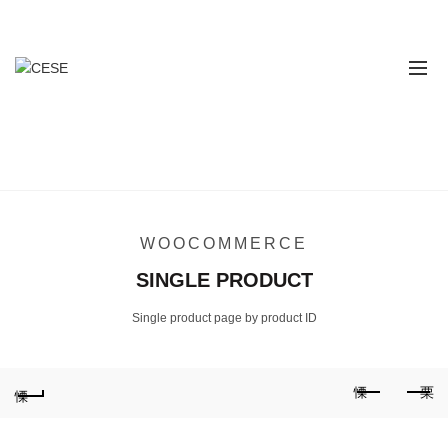
Contáctanos
311 616 7043 - 314 862 2862
SINGLE PRODUCT
Home
Single Product
WOOCOMMERCE
SINGLE PRODUCT
Single product page by product ID