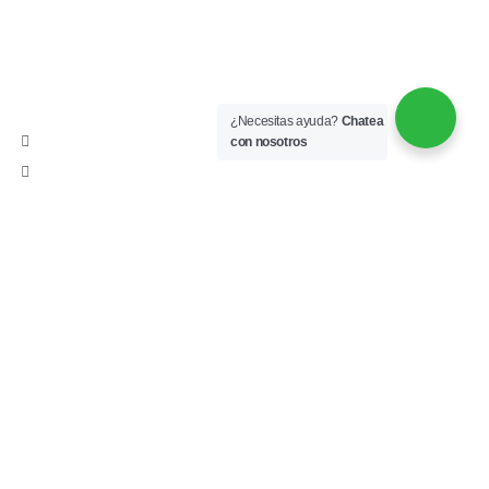
Contacto
CESE
Ofrecemos soluciones a tus necesidades académicas.
¿Necesitas ayuda?
Chatea
Carrera 7 número 12N-16
con nosotros
311 616 7043 - (+57) 8 353511
Correos
preicfes@cese.edu.co
colegio@cese.edu.co
info@cese.edu.co
Resolución No. 20191700069554 de la Secretaría de
Educación Municipal de Popayán
Código DANE: 319001800163
Correo Corporativo
Política de Tratamiento de Datos Personales
© 2026
CESE
. All rights reserved