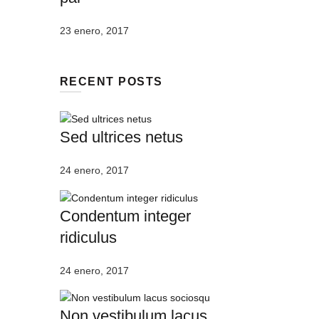
23 enero, 2017
RECENT POSTS
Sed ultrices netus
24 enero, 2017
Condentum integer
ridiculus
24 enero, 2017
Non vestibulum lacus