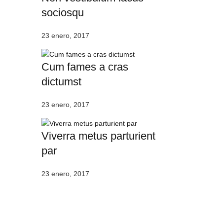
sociosqu
23 enero, 2017
Cum fames a cras
dictumst
23 enero, 2017
Viverra metus parturient
par
23 enero, 2017