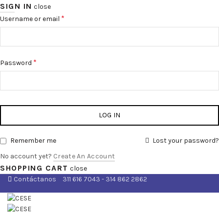
SIGN IN
close
*
Username or email
*
Password
LOG IN
Remember me
Lost your password?
No account yet?
Create An Account
SHOPPING CART
close
Contáctanos
311 616 7043 - 314 862 2862