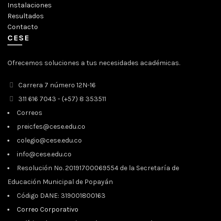
Instalaciones
Resultados
Contacto
CESE
Ofrecemos soluciones a tus necesidades académicas.
Carrera 7 número 12N-16
311 616 7043 - (+57) 8 353511
Correos
preicfes@cese.edu.co
colegio@cese.edu.co
info@cese.edu.co
Resolución No. 20191700069554 de la Secretaría de
Educación Municipal de Popayán
Código DANE: 319001800163
Correo Corporativo