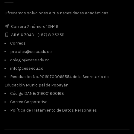
Ofrecemos soluciones a tus necesidades académicas.
Carrera 7 número 12N-16
311 616 7043 - (+57) 8 353511
Correos
preicfes@cese.edu.co
colegio@cese.edu.co
info@cese.edu.co
Resolución No. 20191700069554 de la Secretaría de
Educación Municipal de Popayán
Código DANE: 319001800163
Correo Corporativo
Política de Tratamiento de Datos Personales